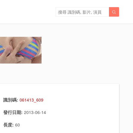

識別碼:
061413_609
發行日期:
2013-06-14
長度:
60