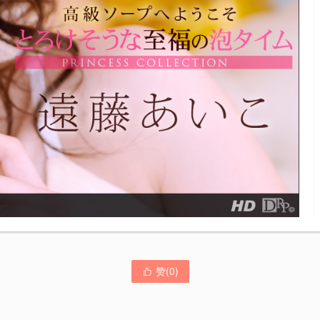
赞(
0
)
