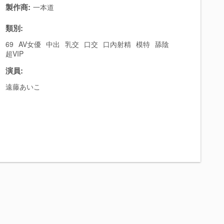
製作商:
一本道
類別:
69
AV女優
中出
乳交
口交
口內射精
模特
舔陰
超VIP
演員:
遠藤あいこ