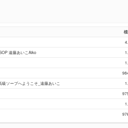
檔
4
SOP 遠藤あいこAiko
1
1
98
メコレ_高級ソープへようこそ_遠藤あいこ
1
97
1
97